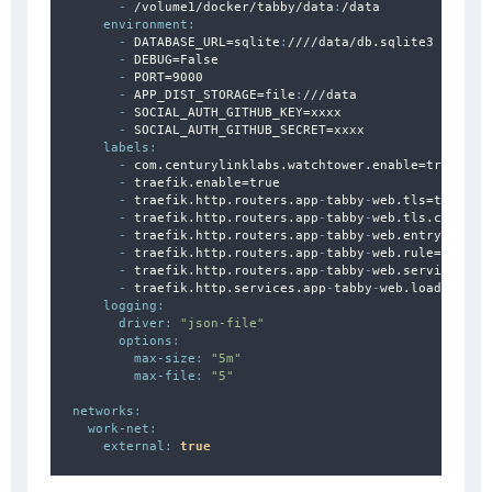
-
 /volume1/docker/tabby/data
:
/data

environment
:
-
 DATABASE_URL=sqlite
:
////data/db.sqlite3

-
 DEBUG=False

-
 PORT=9000

-
 APP_DIST_STORAGE=file
:
///data

-
 SOCIAL_AUTH_GITHUB_KEY=xxxx

-
 SOCIAL_AUTH_GITHUB_SECRET=xxxx

labels
:
-
 com.centurylinklabs.watchtower.enable=true

-
 traefik.enable=true

-
 traefik.http.routers.app
-
tabby
-
web.tls=true

-
 traefik.http.routers.app
-
tabby
-
web.tls.certreso
-
 traefik.http.routers.app
-
tabby
-
web.entrypoints=
-
 traefik.http.routers.app
-
tabby
-
web.rule=Host(`
-
 traefik.http.routers.app
-
tabby
-
web.service=app
-
 traefik.http.services.app
-
tabby
-
web.loadbalance
logging
:
driver
:
"json-file"
options
:
max-size
:
"5m"
max-file
:
"5"
networks
:
work-net
:
external
:
true