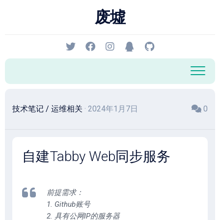
跳
废墟
至
内
容
技术笔记
/
运维相关
· 2024年1月7日
0
自建Tabby Web同步服务
前提需求：
1. Github账号
2. 具有公网IP的服务器