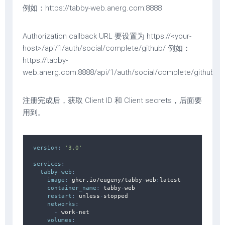
例如：https://tabby-web.anerg.com:8888
Authorization callback URL 要设置为 https://<your-
host>/api/1/auth/social/complete/github/ 例如：
https://tabby-
web.anerg.com:8888/api/1/auth/social/complete/github/
注册完成后，获取 Client ID 和 Client secrets，后面要
用到。
version
:
'3.0'
services
:
tabby-web
:
image
:
 ghcr.io/eugeny/tabby
-
web
:
latest

container_name
:
 tabby
-
web

restart
:
 unless
-
stopped

networks
:
-
 work
-
net

volumes
: