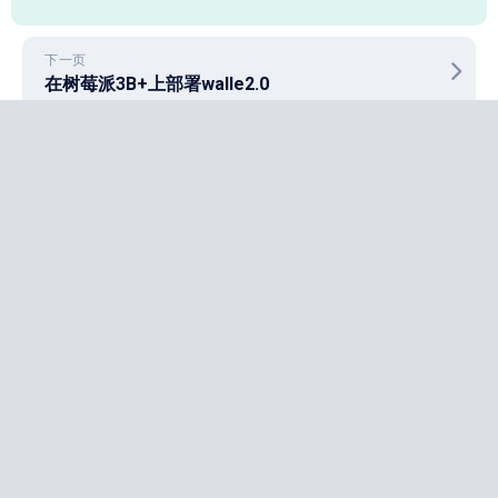
下一页
在树莓派3B+上部署walle2.0
上一页
分布式全局唯一ID，snowflake的PHP，golang实现
技术笔记
OpenClaw的docker部署
2026年3月21日
Golang
多国四方支付系统的一点经验
2026年1月17日
技术笔记
/
运维相关