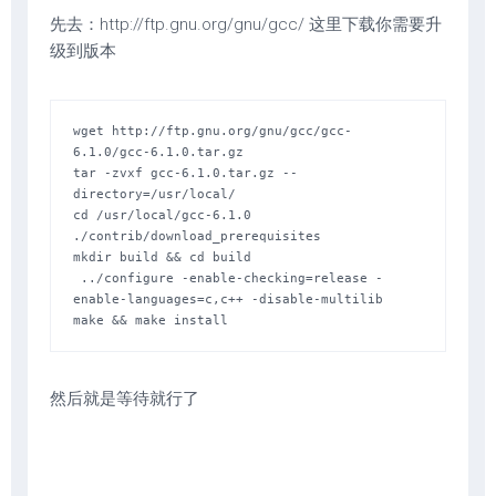
先去：http://ftp.gnu.org/gnu/gcc/ 这里下载你需要升
级到版本
wget http://ftp.gnu.org/gnu/gcc/gcc-
6.1.0/gcc-6.1.0.tar.gz

tar -zvxf gcc-6.1.0.tar.gz --
directory=/usr/local/

cd /usr/local/gcc-6.1.0

./contrib/download_prerequisites  

mkdir build && cd build  

 ../configure -enable-checking=release -
enable-languages=c,c++ -disable-multilib  

make && make install
然后就是等待就行了