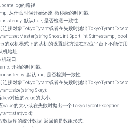
: update log的路径
stamp: 从什么时候开始还原, 微秒级的时间戳
consistency: 默认true, 是否检测一致性.
接对象TokyoTyrant或者在失败时抛出TokyoTyrantExcepti
rant::setMaster(string $host, int $port, int $timestamp[, bool
erver的双机模式下的从机的设置(此方法在32位平台下不能使用)
: 从机地址.
: 从机端口.
stamp: 开始的时间戳.
kconsistency: 默认true, 是否检测一致性.
接对象TokyoTyrant或者在失败时抛出TokyoTyrantExcepti
ant::size(string $key):
key对应的value的大小.
alue的大小或在失败时抛出一个TokyoTyrantException.
rant::stat(void):
程数据库的统计数据, 返回值是数组形式.