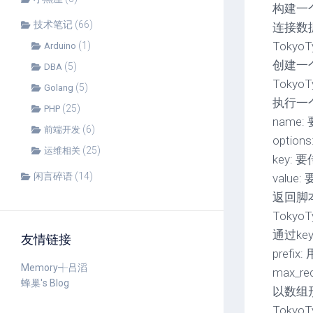
构建一个
技术笔记
(66)
连接数据库
TokyoTy
(1)
Arduino
创建一
(5)
DBA
TokyoTyr
(5)
Golang
执行一个
(25)
PHP
name
(6)
前端开发
optio
(25)
运维相关
key: 
闲言碎语
(14)
value
返回脚
TokyoTy
通过k
友情链接
prefi
Memory┽吕滔
max_r
蜂巢's Blog
以数组形
TokyoTy