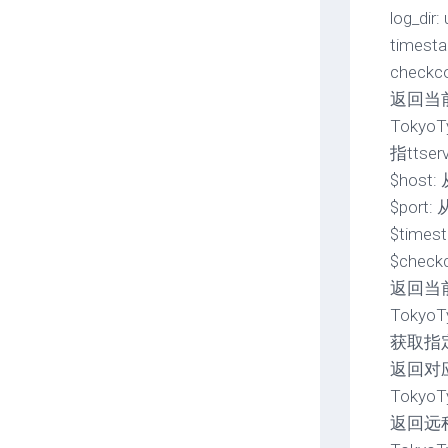
log_dir
time
check
返回当前连
TokyoTy
指tts
$host
$port
$time
$chec
返回当前连
TokyoTyr
获取指定
返回对应v
TokyoTy
返回远