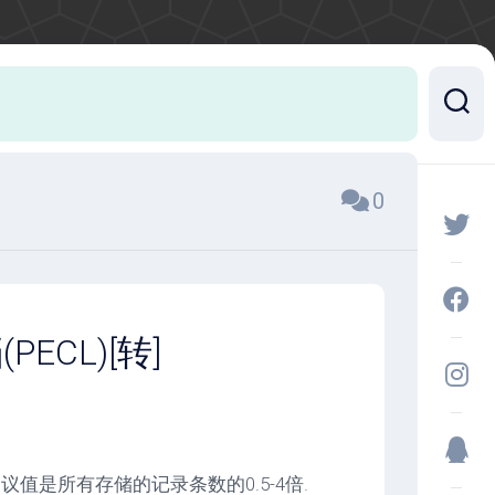
0
PECL)[转]
 建议值是所有存储的记录条数的0.5-4倍.