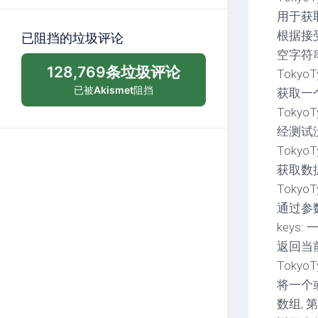
用于获
根据接受
已阻挡的垃圾评论
空字符
128,769条垃圾评论
TokyoTyr
已被
Akismet
阻挡
获取一个
TokyoTy
经测试没
TokyoTy
获取数
TokyoTy
通过参
keys
返回当前
TokyoTyr
将一个或
数组, 