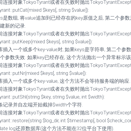
接对象TokyoTyrant或者在失败时抛出TokyoTyrantExcepti
rant::putCat(mixed $keys[, string $value]):
ys是数组, 将value追加到已经存在的key原值之后, 第二个参
创建新的记录.
接对象TokyoTyrant或者在失败时抛出TokyoTyrantExcepti
rant::putKeep(mixed $keys[, string $value]):
插入一个或多个key-value对, 如果keys是字符串, 第二个
二个参数失效. 如果key已经存在, 这个方法抛出一个异常标示
接对象TokyoTyrant或者在失败时抛出TokyoTyrantExcepti
ant::putNr(mixed $keys[, string $value]):
插入一个或多个key-value, 这个方法不会等待服务端的响应.
接对象TokyoTyrant或者在失败时抛出TokyoTyrantExcepti
ant::putShl(string $key, string $value, int $width):
记录并自左端开始截掉$width个字符.
接对象TokyoTyrant或者在失败时抛出TokyoTyrantExcepti
ant::restore(string $log_dir, int $timestamp[, bool $check_con
date log还原数据库(这个方法不能在32位平台下使用).