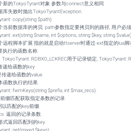
新的TokyoTyrant对象.参数与connect意义相同.
失败时抛出TokyoTyrantException.
rant::copy(string $path):
个当前数据库的拷贝. path参数指定要拷贝到的路径, 用户必
ant::ext(string $name, int $options, string $key, string $value)
远程脚本扩展.指的就是启动ttserver时通过-ext指定的lu
: 要执行的函数名称.
ns: TokyoTyrant::RDBXO_LCKREC用于记录锁定, TokyoTyra
要传递给函数的key.
: 要传递给函数的value.
本函数执行的结果.
rant::fwmKeys(string $prefix, int $max_recs):
ey前缀匹配获取指定条数的记录.
x: 用以匹配的key前缀.
ecs: 返回的记录条数.
式返回匹配到的key.
rant::get(mixed $keys):