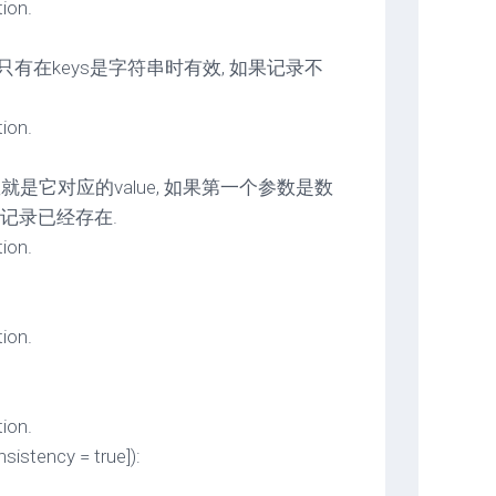
on.
数只有在keys是字符串时有效, 如果记录不
on.
参数就是它对应的value, 如果第一个参数是数
该记录已经存在.
on.
on.
on.
sistency = true]):