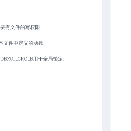
须要有文件的写权限.
:
a脚本文件中定义的函数.
nt::RDBXO_LCKGLB用于全局锁定.