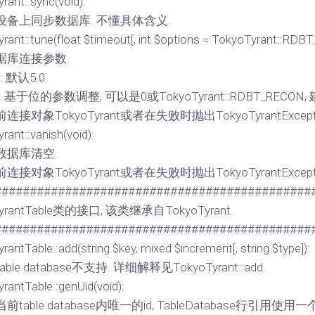
rant::sync(void):
设备上同步数据库. 不懂具体含义.
rant::tune(float $timeout[, int $options = TokyoTyrant::RDB
据库连接参数.
t: 默认5.0.
ns: 基于位的参数调整, 可以是0或TokyoTyrant::RDBT_RE
接对象TokyoTyrant或者在失败时抛出TokyoTyrantExcepti
rant::vanish(void):
数据库清空.
接对象TokyoTyrant或者在失败时抛出TokyoTyrantExcepti
#############################################
TyrantTable类的接口, 该类继承自TokyoTyrant.
#############################################
antTable::add(string $key, mixed $increment[, string $type]):
ble database不支持. 详细解释见TokyoTyrant::add.
rantTable::genUid(void):
table database内唯一的id, TableDatabase行引用使用