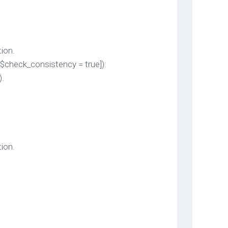
on.
 $check_consistency = true]):
.
on.