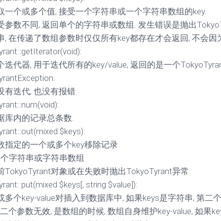
取一个或多个值, 接受一个字符串或一个字符串数组的key.
参数不同, 返回单个的字符串或数组. 发生错误是抛出TokyoTyrant
串, 在传递了数组参数时仅仅所有key都存在才会返回, 不会因
ant::getIterator(void):
迭代器, 用于迭代所有的key/value, 返回的是一个TokyoTyra
rantException.
有迭代, 也没有报错.
rant::num(void):
据库内的记录总条数.
rant::out(mixed $keys):
数指定的一个或多个key移除记录.
: 一个字符串或字符串数组
TokyoTyrant对象或在失败时抛出TokyoTyrant异常.
ant::put(mixed $keys[, string $value]):
多个key-value对插入到数据库中, 如果keys是字符串, 第
第二个参数无效, 是数组的时候, 数组自身维护key-value, 如果ke