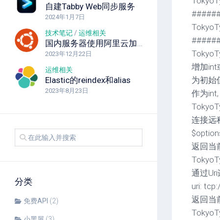
Tokyo
自建Tabby Web同步服务
#####
2024年1月7日
Tokyo
技术笔记
/
运维相关
#####
国内服务器使用阿里云加速docker安装
TokyoTya
2023年12月22日
增加in
运维相关
Elastic的reindex和alias
为初始值,
2023年8月23日
作为int,
TokyoTy
连接远
$optio
返回当前连
TokyoTyr
通过Ur
分类
uri: tcp
返回当前
免费API
(2)
TokyoTy
小黑屋
(3)