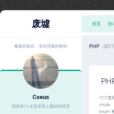
跳
至
废墟
首页
技
内
容
PHP
· 20
颓废的蛰伏，等待涅槃的辉煌
PH
Coeus
TCT支
mode:
我宣布Go才是世界上最好的语言
bnum