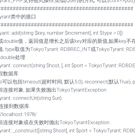
Tyrant_PHP支持链式操作,类似jQuery的方式, 可以$conn->put()-
#############################################
Tyrant类中的接口
#############################################
nt::add(string $key, number $increment[, int $type = 0]):
t或double值，返回值是增长之后该key对应的新值,如果key不
 type取值为TokyoTyrant::RDBREC_INT或TokyoTyrant:
 double处理.
rant::connect(string $host, [, int $port = TokyoTyrant::RDBDE
程数据库.
ns可以包括timeout(超时时间, 默认5.0), reconnect(默认True), pe
接对象, 如果失败抛出TokyoTyrantException
ant::connectUri(string $uri):
i连接到数据库.
://localhost:1978/
连接对象或在失败时抛出TokyoTyrantException.
rant::_construct([string $host[, int $port = TokyoTyrant::RDBD