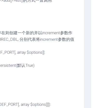
>add()->list()的方式一直调用.
存在则创建一个新的并以increment参数作
:RDBREC_DBL, 分别代表将increment参数的值
F_PORT[, array $options]]:
rsistent(默认True)
EF_PORT[, array $options]]]):