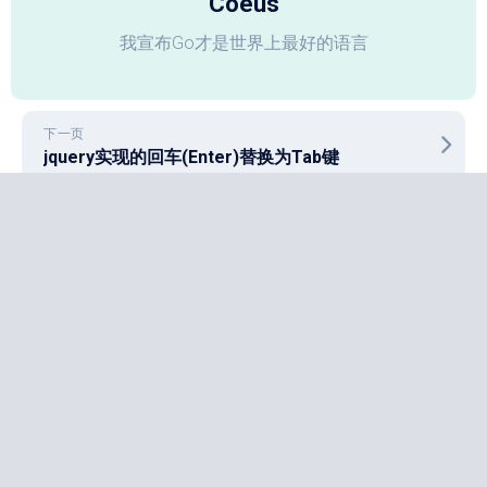
Coeus
我宣布Go才是世界上最好的语言
下一页
jquery实现的回车(Enter)替换为Tab键
上一页
一个简单的解析非标准xml的小玩意儿
技术笔记
OpenClaw的docker部署
2026年3月21日
Golang