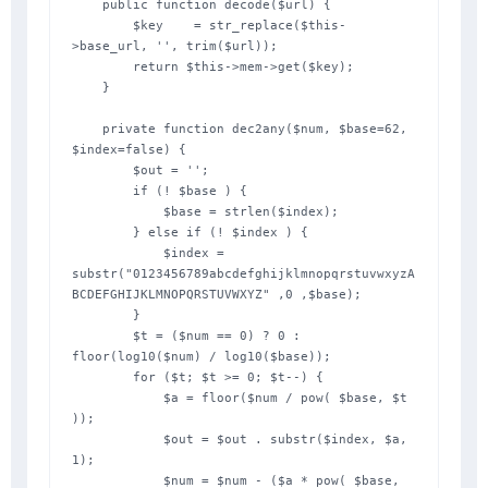
    public function decode($url) {

        $key    = str_replace($this-
>base_url, '', trim($url));

        return $this->mem->get($key);

    }

    private function dec2any($num, $base=62, 
$index=false) {

        $out = '';

        if (! $base ) {

            $base = strlen($index);

        } else if (! $index ) {

            $index = 
substr("0123456789abcdefghijklmnopqrstuvwxyzA
BCDEFGHIJKLMNOPQRSTUVWXYZ" ,0 ,$base);

        }

        $t = ($num == 0) ? 0 : 
floor(log10($num) / log10($base));

        for ($t; $t >= 0; $t--) {

            $a = floor($num / pow( $base, $t 
));

            $out = $out . substr($index, $a, 
1);

            $num = $num - ($a * pow( $base, 