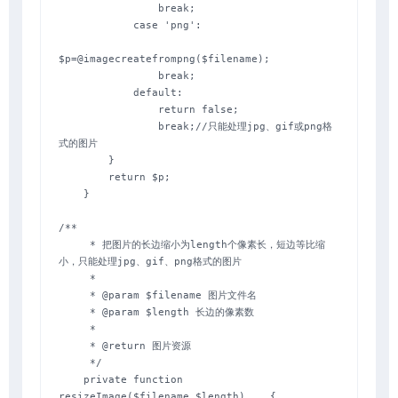
                break;

            case 'png':

$p=@imagecreatefrompng($filename);

                break;

            default:

                return false;

                break;//只能处理jpg、gif或png格
式的图片

        }

        return $p;

    }

/**

     * 把图片的长边缩小为length个像素长，短边等比缩
小，只能处理jpg、gif、png格式的图片

     *

     * @param $filename 图片文件名

     * @param $length 长边的像素数

     *

     * @return 图片资源

     */

    private function 
resizeImage($filename,$length)    {
