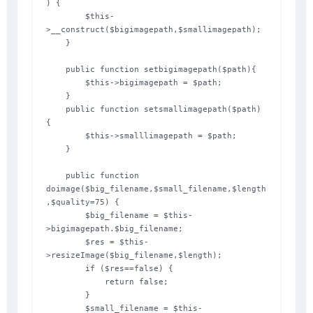
) {

        $this-
>__construct($bigimagepath,$smallimagepath);

    }

    public function setbigimagepath($path){

        $this->bigimagepath = $path;

    }

    public function setsmallimagepath($path) 
{

        $this->smalllimagepath = $path;

    }

    public function 
doimage($big_filename,$small_filename,$length
,$quality=75) {

        $big_filename = $this-
>bigimagepath.$big_filename;

        $res = $this-
>resizeImage($big_filename,$length);

        if ($res==false) {

            return false;

        }

        $small_filename = $this-