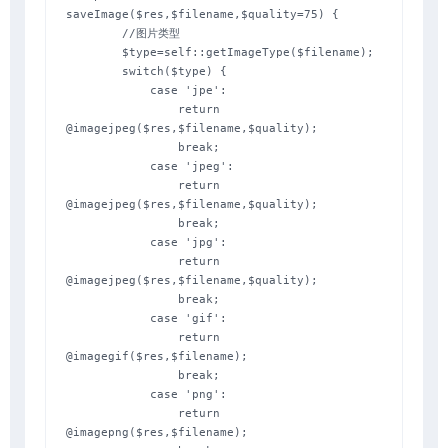
saveImage($res,$filename,$quality=75) {

        //图片类型

        $type=self::getImageType($filename);

        switch($type) {

            case 'jpe':

                return 
@imagejpeg($res,$filename,$quality);

                break;

            case 'jpeg':

                return 
@imagejpeg($res,$filename,$quality);

                break;

            case 'jpg':

                return 
@imagejpeg($res,$filename,$quality);

                break;

            case 'gif':

                return 
@imagegif($res,$filename);

                break;

            case 'png':

                return 
@imagepng($res,$filename);
