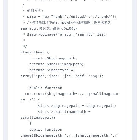
 *

 * 使用方法：

 * $img = new Thumb('./upload/','./thumb/');

 * //把当前目录下的a.jpg图片生成缩略图，图片名称为
aaa.jpg，图片宽、高最大为100px

 * $img->doimage('a.jpg','aaa.jpg',100);

 *

 */

class Thumb {

    private $bigimagepath;

    private $smalllimagepath;

    private $imagetype = 
array('jpg','jpeg','jpe','gif','png');

    public function 
__construct($bigimagepath='./',$smallimagepat
h='./') {

        $this->bigimagepath = $bigimagepath;

        $this->smalllimagepath = 
$smallimagepath;

    }

    public function 
image($bigimagepath='./',$smallimagepath='./'