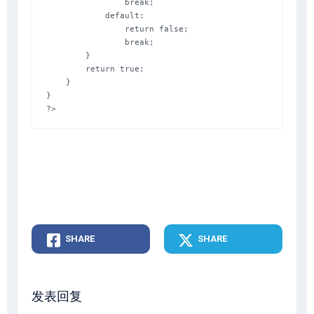
                break;

            default:

                return false;

                break;

        }

        return true;

    }

}

?>
SHARE
SHARE
发表回复