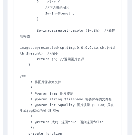
        }    else {

            //正方形的图片

            $w=$h=$length;

        }

        $p=imagecreatetruecolor($w,$h); //新建
缩略图

imagecopyresampled($p,$img,0,0,0,0,$w,$h,$wid
th,$height); //缩小

        return $p; //返回图片资源

    }

/**

     * 将图片保存为文件

     *

     * @param $res 图片资源

     * @param string $filename 将要保存的文件名

     * @param int $quality 图片质量（0-100）只在
生成jpg格式的图片时有效

     *

     * @return 成功，返回true，否则返回false

     */

    private function 