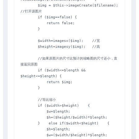
        $img = $this->imageCreate($filename); 
//打开源图片

        if ($img==false) {

            return false;

        }

        $width=imagesx($img);    //宽

        $height=imagesy($img);   //高

        //如果原图片的尺寸比预计的缩略图的尺寸还小，直
接返回原图

        if ($width<=$length && 
$height<=$length) {

            return $img;

        }

        //等比缩小

        if ($width>$height)    {

            $w=$length;

            $h=($height/$width)*$length;

        }    else if($width<$height)    {

            $h=$length;

            $w=($width/$height)*$length;
