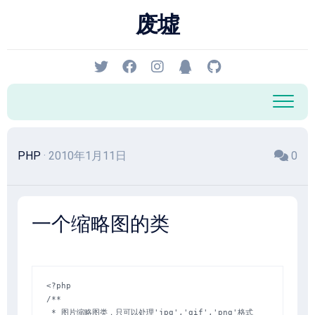
跳
废墟
至
内
容
PHP
· 2010年1月11日
0
一个缩略图的类
<?php

/**

 * 图片缩略图类，只可以处理'jpg','gif','png'格式
