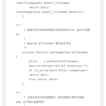
>smalllimagepath.$small_filename;

        return $this-
>saveImage($res,$small_filename,$quality);

    }

/**

     * 根据文件扩展名取得图片的类型或false（表示不是图
片）

     *

     * @param $filename 图片的文件名

     */

    private function getImageType($filename) 
{

        $file    = pathinfo($filename);

        $ext=strtolower($file['extension']);

        if (in_array($ext,$this->imagetype))

        return $ext;

        else return false;

    }

/**

     * 从给定的文件名创建图片（给定的图片类型只能是
jpg、gif或png格式的）
