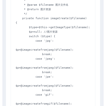
     *

     * @param $filename 图片文件名

     * @return 图片资源

     */

    private function imageCreate($filename)    
{

        $type=$this->getImageType($filename);

        $p=null; //图片资源

        switch ($type) {

            case 'jpg':

$p=@imagecreatefromjpeg($filename);

                break;

            case 'jpeg':

$p=@imagecreatefromjpeg($filename);

                break;

            case 'jpe':

$p=@imagecreatefromjpeg($filename);

                break;

            case 'gif':

$p=@imagecreatefromgif($filename);
