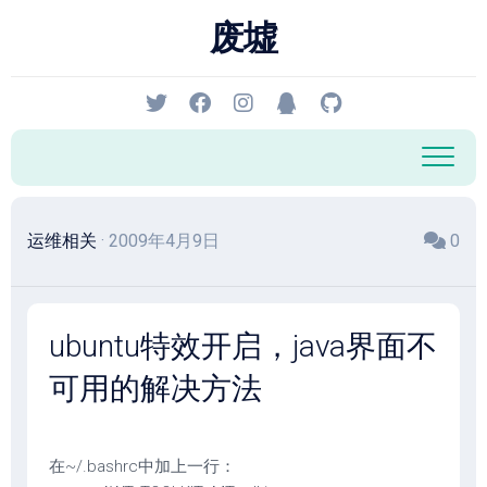
跳
废墟
至
内
容
运维相关
· 2009年4月9日
0
ubuntu特效开启，java界面不
可用的解决方法
在~/.bashrc中加上一行：