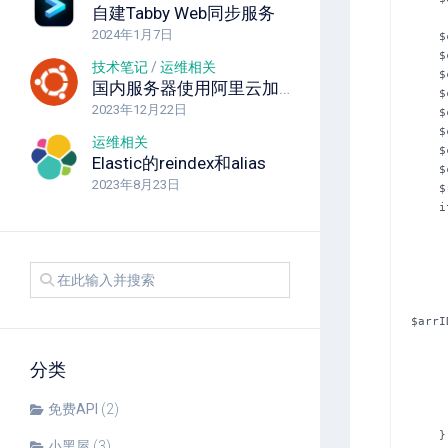
自建Tabby Web同步服务
2024年1月7日
    $cl = new SphinxClient ();

    $cl->SetServer ( $host, $port );

技术笔记
/
运维相关
    $cl->SetConnectTimeout ( 1 );

国内服务器使用阿里云加速docker安装
    $cl->SetWeights ( array ( 100, 1 ) );

2023年12月22日
    $cl->SetMatchMode ( $mode );

    $cl->SetLimits ( $off, $limit, ( $limit>10000 ) ? $limit : 10000 );

运维相关
    $cl->SetRankingMode ( $ranker );

Elastic的reindex和alias
    $cl->SetArrayResult ( true );

2023年8月23日
    $res    = $cl->Query ( join(" ", $keywords), $index );

    if($res) {

        $pageL    = PageQuery($res['total'],$page,4,"act=search&k
        foreach($res['match
            $arrI
      
        $rs    = $GLOBALS['db']->GetAll("select id,title,content 
$arrI
        $GLOBALS['tpl']->assign('
        //echo 
分类
        //print_
        //echo '
免费API
(2)
        retur
    }

小黑屋
(3)