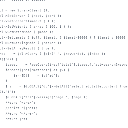
eywords=".$_REQUEST['keywords']);

es'] as $v) {

D[]    = $v['id'];    

  }

from info where id in(".join(',', 
D).")");

pageL', $pageL);

'<pre>';

r($res);

</pre>';

n $rs;
