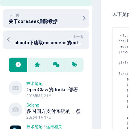
以下是
下一页
关于coreseek删除数据
 <?php

上一页
requi
ubuntu下读取ms access的mdb文件
requi
$keyw
$info
funct
    $mode = SPH_MATCH_ANY;

技术笔记
    $host = "localhost";

OpenClaw的docker部署
    $port = 3312;

2026年3月21日
    $index = "*";

    $limit = 4;

Golang
    $ranker = SPH_RANK_PROXIMITY_BM25;

多国四方支付系统的一点经验
2026年1月17日
    if(!$page) $page=1;

    $page = intval($page);

技术笔记
/
运维相关
    $off = ($page-1)*$limit;
