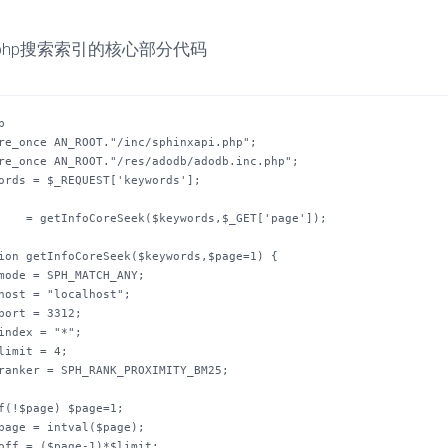
php搜索索引的核心部分代码
re_once AN_ROOT."/inc/sphinxapi.php";

re_once AN_ROOT."/res/adodb/adodb.inc.php";

ords = $_REQUEST['keywords'];

    = getInfoCoreSeek($keywords,$_GET['page']);

ion getInfoCoreSeek($keywords,$page=1) {
