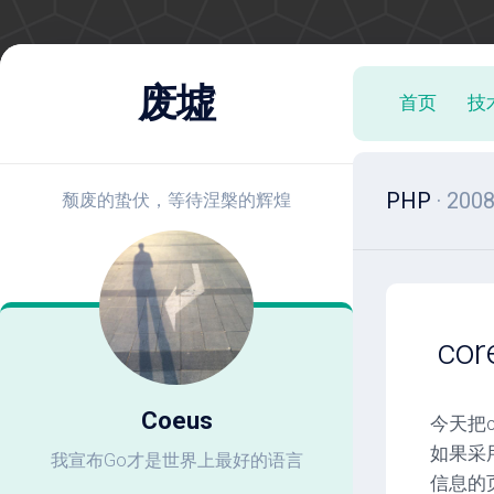
跳
至
废墟
首页
技
内
容
PHP
· 20
颓废的蛰伏，等待涅槃的辉煌
co
Coeus
今天把c
如果采
我宣布Go才是世界上最好的语言
信息的