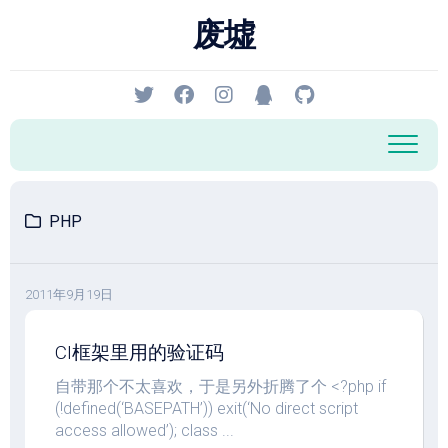
跳
废墟
至
内
容
PHP
2011年9月19日
CI框架里用的验证码
自带那个不太喜欢，于是另外折腾了个 <?php if
(!defined(‘BASEPATH’)) exit(‘No direct script
access allowed’); class ...