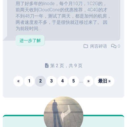
用了好多年的linode，每个月10刀，1C2G的，
前两天收到CloudCone的优惠推荐，4C4G的才
不到48刀一年，测试了两天，都是加州的机房，
两者速度差不多，于是很快就迁移过来了。 因
为前段时间...
进一步了解
闲言碎语
0
第 2 页，共 9 页
«
1
2
3
4
5
...
»
最旧 »