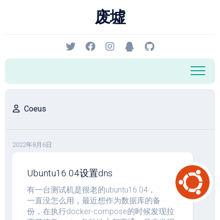
跳
废墟
至
内
容
Coeus
2022年8月6日
Ubuntu16.04设置dns
有一台测试机是很老的ubuntu16.04，
一直没怎么用，最近想作为数据库的备
份，在执行docker-compose的时候发现拉